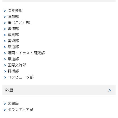
吹奏楽部
演劇部
箏（こと）部
書道部
写真部
美術部
茶道部
漫画・イラスト研究部
華道部
国際交流部
将棋部
コンピュータ部
外局
図書局
ボランティア局