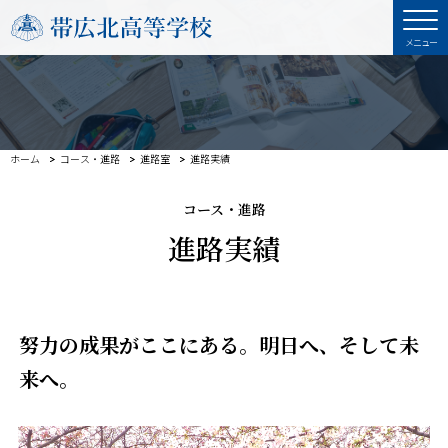
ホーム
コース・進路
進路室
進路実績
コース・進路
進路実績
努力の成果がここにある。明日へ、そして未
来へ。