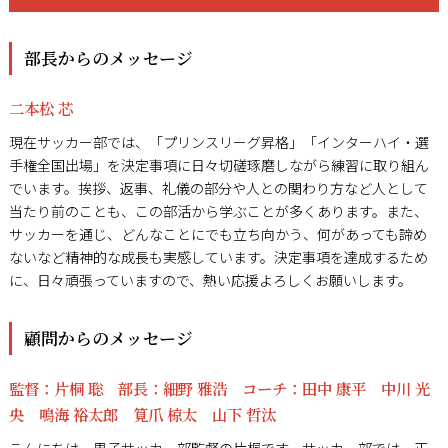
部長からのメッセージ
二本松 芯
現在サッカー部では、「プリンスリーグ昇格」「インターハイ・選
手権全国出場」を決定事項に日々切磋琢磨しながら練習に取り組ん
でいます。挨拶、返事、礼儀の部分や人との関わり方など人として
当たり前のことも、この部活から学ぶことが多くあります。また、
サッカーを通じ、どんなことにでも立ち向かう、何があっても諦め
ないなど精神的な成長も実感しています。決定事項を達成するため
に、日々頑張っていますので、熱い応援よろしくお願いします。
顧問からのメッセージ
監督：片桐 聡 部長：細野 雅浩 コーチ：田中 康平 中川 光
央 鳴海 裕太郎 筧爪 椋太 山下 哲汰
こんにちは。男子サッカー部監督の片桐です。サッカー部では、正