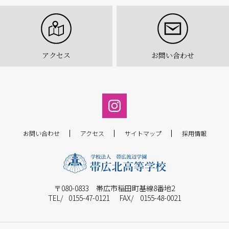
高円宮杯U18サッカー2025北海道FAリーグ 第2節
2025.04.22
高円宮杯U18サッカー2025北海道FAリーグ 開幕戦
アクセス
お問い合わせ
2025.04.02
九州遠征に行ってきました！
2025.02.07
第36回全道U-17フットサル大会に出場しました！
2025.02.07
お問い合わせ
アクセス
サイトマップ
採用情報
氷まつりボランティアに参加してきました！
2023.06.01
高体連十勝大会12連覇 29年連続の全道大会出場！
〒080-0833 帯広市稲田町基線8番地2
2023.02.20
0155-47-0121
0155-48-0021
啓西小学校にてブラインドサッカー教室を行いました！