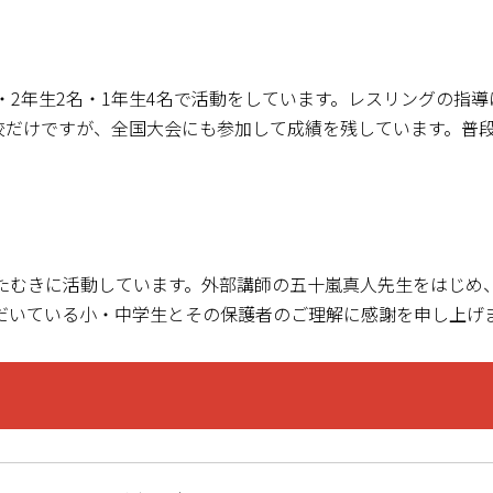
・
2
年生
2
名・
1
年生
4
名で活動をしています。レスリングの指導
校だけですが、全国大会にも参加して成績を残しています。普
ひたむきに活動しています。外部講師の五十嵐真人先生をはじめ
だいている小・中学生とその保護者のご理解に感謝を申し上げ