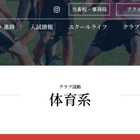
当番校・事務局
アク
・進路
入試情報
ホーム
スクールライフ
クラブ
クラブ活動
体育系