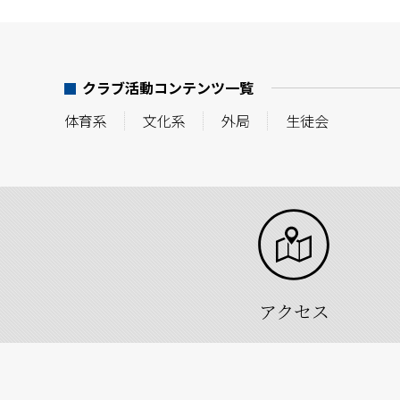
2025.08.01
レスリング部 大
クラブ活動コンテンツ一覧
2025.07.14
アジア王者誕生！
体育系
文化系
外局
生徒会
2025.07.11
国体予選圧勝！帯
2025.06.25
全国大会で堂々の
2025.06.09
全道大会 男子団
アクセス
2025.05.01
レスリング部 全
2025.03.31
風間杯第68回全