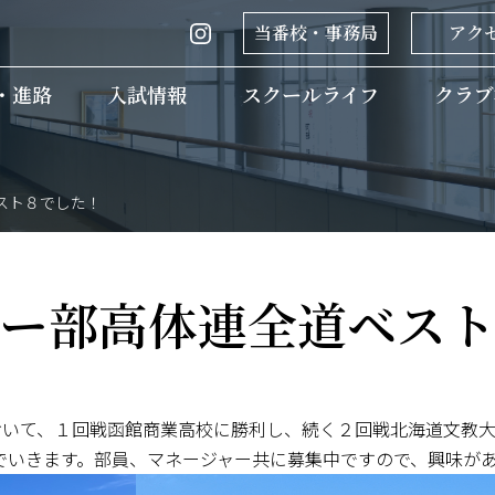
当番校・事務局
アク
・進路
入試情報
ホーム
スクールライフ
クラブ
スト８でした！
ー部高体連全道ベス
おいて、１回戦函館商業高校に勝利し、続く２回戦北海道文教
でいきます。部員、マネージャー共に募集中ですので、興味が