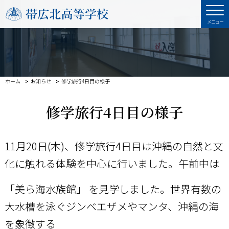
ホーム
お知らせ
修学旅行4日目の様子
修学旅行4日目の様子
11
月
20
日(木)、修学旅行
4
日目は沖縄の自然と文
化に触れる体験を中心に行いました。
午前中は
「美ら海水族館」 を見学しました。
世界有数の
大水槽を泳ぐジンベエザメやマンタ、沖縄の海
を象徴する